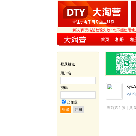
解决"商品描述校验失败 : 您不能使用
首页
相册
相
登录站点
用户名
kyi
密码
kyi
记住我
当前第 1 张
|
共 