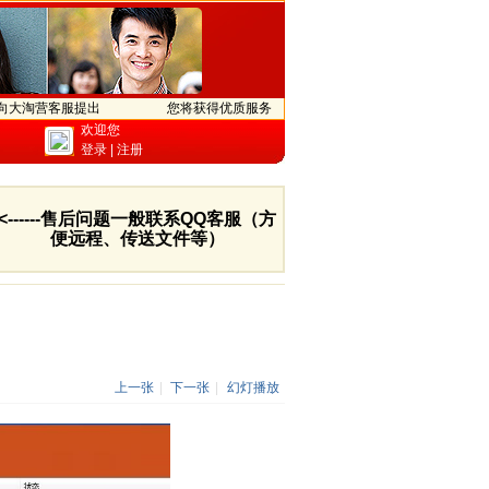
向大淘营客服提出
您将获得优质服务
欢迎您
登录
|
注册
<------售后问题一般联系QQ客服（方
便远程、传送文件等）
上一张
|
下一张
|
幻灯播放