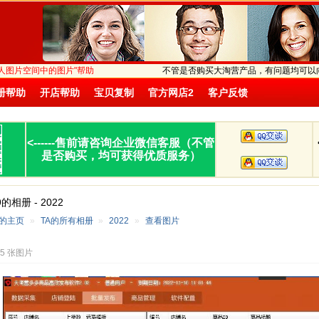
他人图片空间中的图片"帮助
不管是否购买大淘营产品，有问题均可以
册帮助
开店帮助
宝贝复制
官方网店2
客户反馈
<------
售前请咨询企业微信客服（不管
是否购买，均可获得优质服务）
19的相册 - 2022
19的主页
»
TA的所有相册
»
2022
»
查看图片
35 张图片