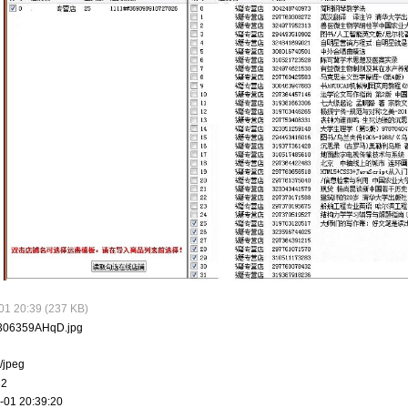
 20:39 (237 KB)
06359AHqD.jpg
jpeg
32
01 20:39:20