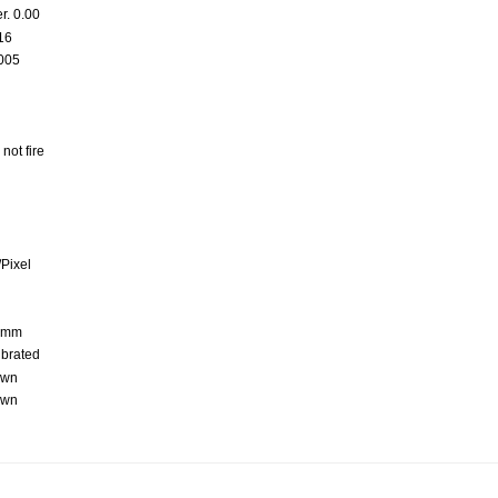
r. 0.00
16
005
not fire
Pixel
 mm
brated
own
own