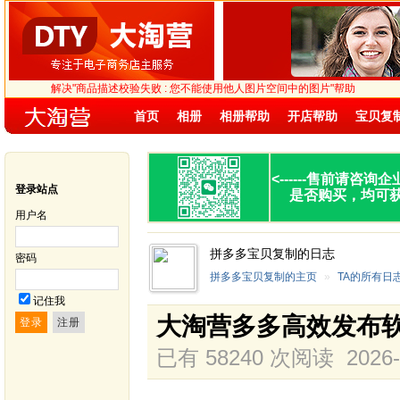
解决"商品描述校验失败 : 您不能使用他人图片空间中的图片"帮助
首页
相册
相册帮助
开店帮助
宝贝复
<------
售前请咨询企
登录站点
是否购买，均可
用户名
拼多多宝贝复制的日志
密码
拼多多宝贝复制的主页
»
TA的所有日
记住我
大淘营多多高效发布
已有 58240 次阅读
2026-