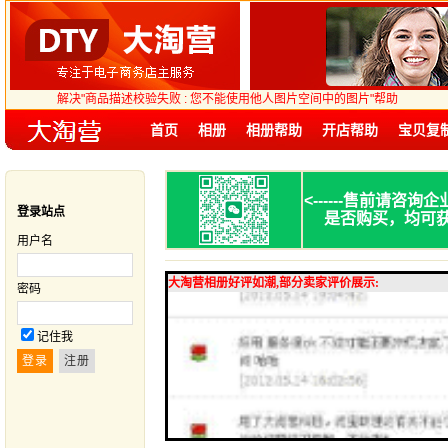
解决"商品描述校验失败 : 您不能使用他人图片空间中的图片"帮助
首页
相册
相册帮助
开店帮助
宝贝复
<------
售前请咨询企
登录站点
是否购买，均可
用户名
大淘营相册好评如潮,部分卖家评价展示:
密码
记住我