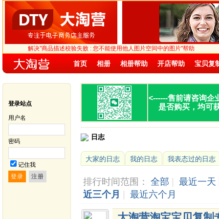
解决"商品描述校验失败 : 您不能使用他人图片空间中的图片"帮助
首页
相册
相册帮助
开店帮助
宝贝复
<------
售前请咨询企
登录站点
是否购买，均可
用户名
日志
密码
大家的日志
我的日志
我表态过的日志
记住我
排行时间范围：
全部
|
最近一天
近三个月
|
最近六个月
大淘营淘宝宝贝复制专