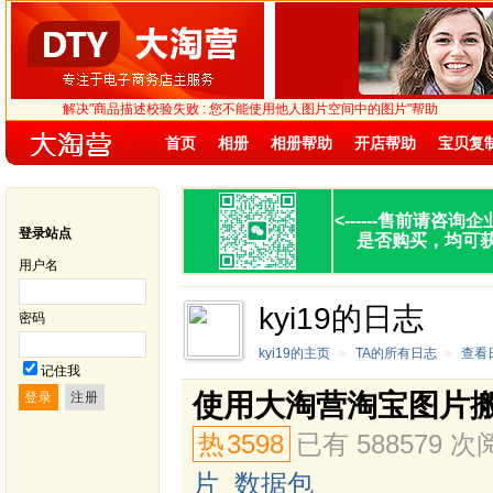
解决"商品描述校验失败 : 您不能使用他人图片空间中的图片"帮助
首页
相册
相册帮助
开店帮助
宝贝复
<------
售前请咨询企
登录站点
是否购买，均可
用户名
kyi19的日志
密码
kyi19的主页
»
TA的所有日志
»
查看
记住我
使用大淘营淘宝图片
热
3598
已有 588579 
片
数据包